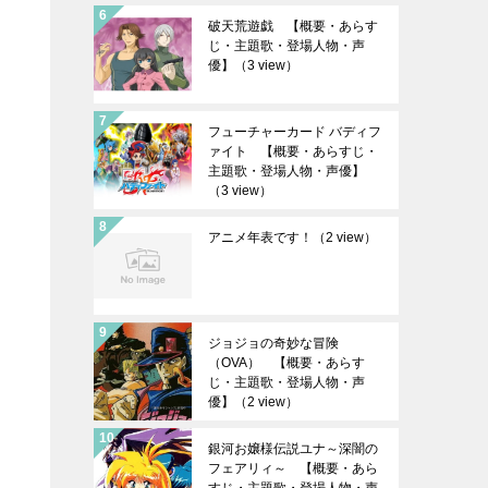
破天荒遊戯 【概要・あらす
じ・主題歌・登場人物・声
優】
（3 view）
フューチャーカード バディフ
ァイト 【概要・あらすじ・
主題歌・登場人物・声優】
（3 view）
アニメ年表です！
（2 view）
ジョジョの奇妙な冒険
（OVA） 【概要・あらす
じ・主題歌・登場人物・声
優】
（2 view）
銀河お嬢様伝説ユナ～深闇の
フェアリィ～ 【概要・あら
すじ・主題歌・登場人物・声