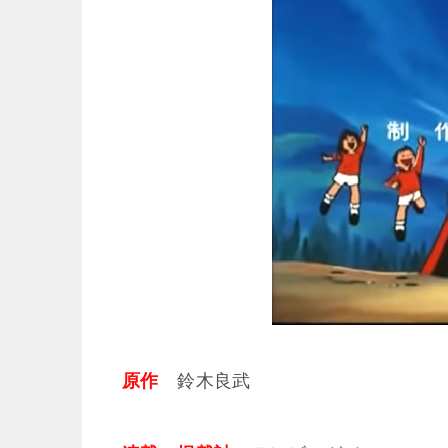
原作
鈴木良武