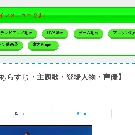
インメニューです♪
テレビアニメ動画
OVA動画
ゲーム動画
アニソン動
ソン動画②
東方Project
あらすじ・主題歌・登場人物・声優】
0
0