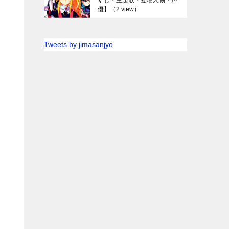
優】
（2 view）
Tweets by jimasanjyo