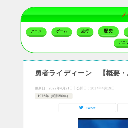
メ
歴史
アニメ
ゲーム
旅行
アニ
勇者ライディーン 【概要・
更新日：
2022年4月21日
公開日：
2017年4月19日
1975年（昭和50年）
Tweet