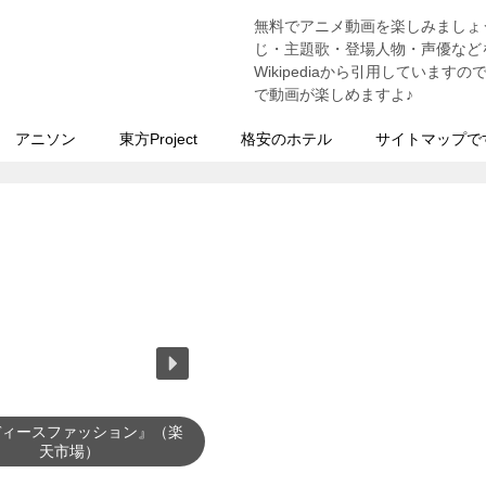
無料でアニメ動画を楽しみましょ
う
じ・主題歌・登場人物・声優などを
Wikipediaから引用していま
で動画が楽しめますよ♪
アニソン
東方Project
格安のホテル
サイトマップで
ディースファッション』（楽
天市場）