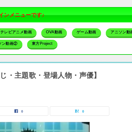
インメニューです♪
テレビアニメ動画
OVA動画
ゲーム動画
アニソン動
ソン動画②
東方Project
じ・主題歌・登場人物・声優】
0
0