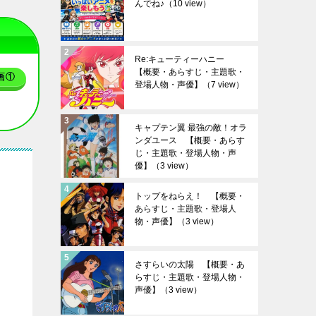
んでね♪
（10 view）
Re:キューティーハニー
【概要・あらすじ・主題歌・
画①
登場人物・声優】
（7 view）
キャプテン翼 最強の敵！オラ
ンダユース 【概要・あらす
じ・主題歌・登場人物・声
優】
（3 view）
トップをねらえ！ 【概要・
あらすじ・主題歌・登場人
物・声優】
（3 view）
さすらいの太陽 【概要・あ
らすじ・主題歌・登場人物・
声優】
（3 view）