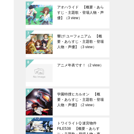
アオハライド 【概要・あら
すじ・主題歌・登場人物・声
優】
（3 view）
響け! ユーフォニアム 【概
要・あらすじ・主題歌・登場
人物・声優】
（3 view）
アニメ年表です！
（2 view）
学園特捜ヒカルオン 【概
要・あらすじ・主題歌・登場
人物・声優】
（2 view）
トワイライトQ 迷宮物件
FILE538 【概要・あらす
じ・主題歌・登場人物・声