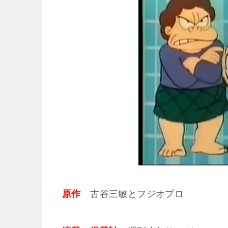
原作
古谷三敏とフジオプロ