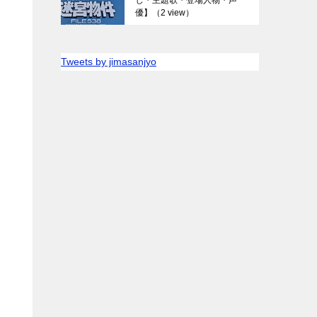
優】
（2 view）
Tweets by jimasanjyo