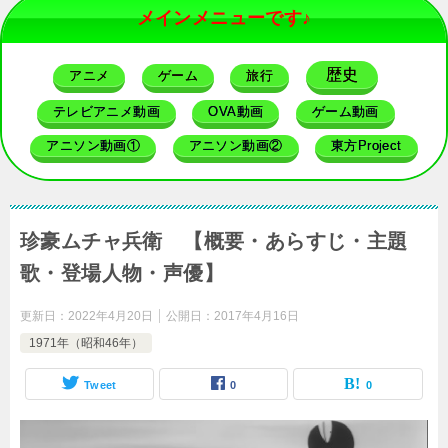
メインメニューです♪
歴史
アニメ
ゲーム
旅行
テレビアニメ動画
OVA動画
ゲーム動画
アニソン動画①
アニソン動画②
東方Project
珍豪ムチャ兵衛 【概要・あらすじ・主題
歌・登場人物・声優】
更新日：
2022年4月20日
公開日：
2017年4月16日
1971年（昭和46年）
Tweet
0
0