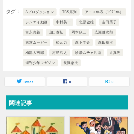
タグ
Aプロダクション
TBS系列
アニメ年表（1971年）
シンエイ動画
中村英一
北原健雄
吉田秀子
富永貞義
山口泰弘
岡本欣三
広瀬健次郎
東京ムービー
松元力
森下圭介
森田拳次
楠部大吉郎
河島治之
珍豪ムチャ兵衛
辻真先
週刊少年マガジン
長浜忠夫
Tweet
0
0
関連記事