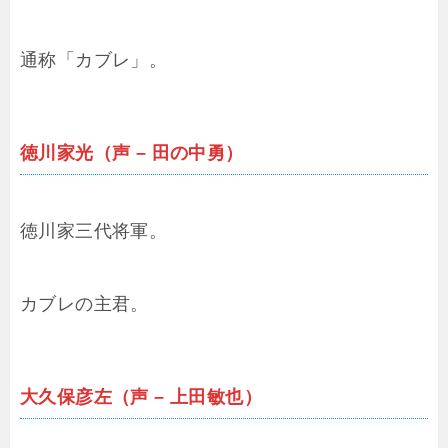
通称「カブレ」。
徳川家光（声 – 田の中勇）
徳川家三代将軍。
カブレの主君。
大久保彦左（声 – 上田敏也）