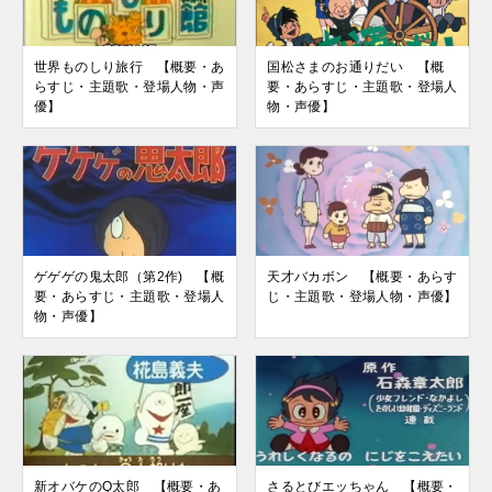
世界ものしり旅行 【概要・あ
国松さまのお通りだい 【概
らすじ・主題歌・登場人物・声
要・あらすじ・主題歌・登場人
優】
物・声優】
ゲゲゲの鬼太郎（第2作) 【概
天才バカボン 【概要・あらす
要・あらすじ・主題歌・登場人
じ・主題歌・登場人物・声優】
物・声優】
新オバケのQ太郎 【概要・あ
さるとびエッちゃん 【概要・