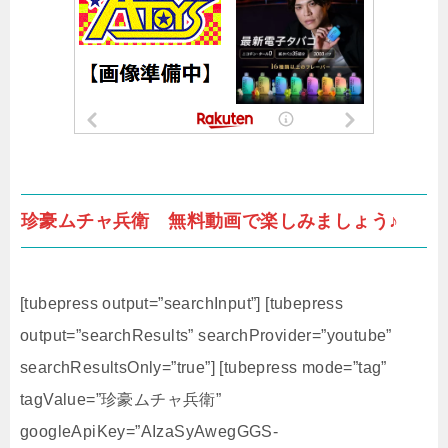
珍豪ムチャ兵衛 無料動画で楽しみましょう♪
[tubepress output=”searchInput”] [tubepress
output=”searchResults” searchProvider=”youtube”
searchResultsOnly=”true”] [tubepress mode=”tag”
tagValue=”珍豪ムチャ兵衛”
googleApiKey=”AIzaSyAwegGGS-