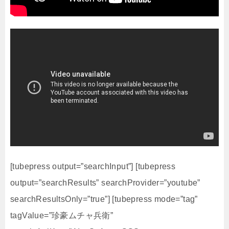
[tubepress output=”searchInput”] [tubepress
output=”searchResults” searchProvider=”youtube”
searchResultsOnly=”true”] [tubepress mode=”tag”
tagValue=”珍豪ムチャ兵衛”