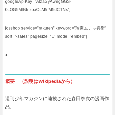
googleApiKey=”AIzaSyAwegGGS-
0cOG5MlBInzoxCcM5fM5dCTNs”]
[csshop service=”rakuten” keyword=”珍豪ムチャ兵衛”
sort=”-sales” pagesize=”1″ mode=”embed”]
●
概要 （説明はWikipediaから）
週刊少年マガジンに連載された森田拳次の漫画作
品。