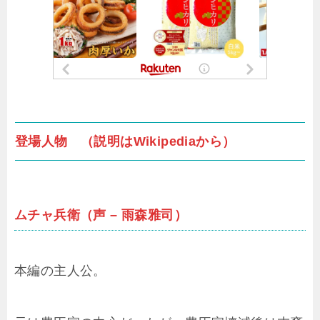
登場人物 （説明はWikipediaから）
ムチャ兵衛（声 – 雨森雅司）
本編の主人公。