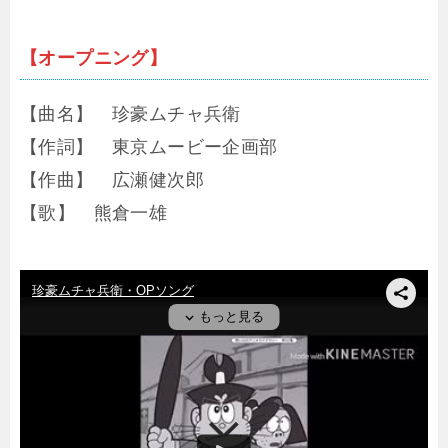
【オープニング】
【曲名】 珍豪ムチャ兵衛
【作詞】 東京ムービー企画部
【作曲】 広瀬健次郎
【歌】 熊倉一雄