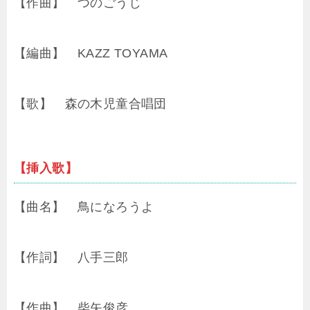
【作曲】 つのごうじ
【編曲】 KAZZ TOYAMA
【歌】 森の木児童合唱団
【挿入歌】
【曲名】 鳥になろうよ
【作詞】 八手三郎
【作曲】 柴矢俊彦