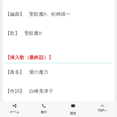
【編曲】 聖飢魔II、松崎雄一
【歌】 聖飢魔II
【挿入歌（最終話）】
【曲名】 愛の魔力
【作詞】 白峰美津子
【作曲】 上田知華
TOPへ
ゲーム
旅行
歴史