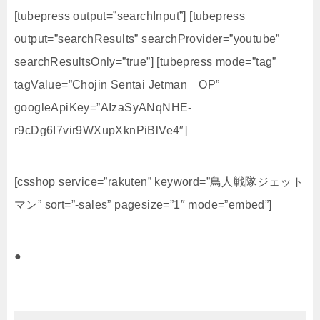
[tubepress output=”searchInput”] [tubepress
output=”searchResults” searchProvider=”youtube”
searchResultsOnly=”true”] [tubepress mode=”tag”
tagValue=”Chojin Sentai Jetman OP”
googleApiKey=”AIzaSyANqNHE-
r9cDg6I7vir9WXupXknPiBlVe4″]
[csshop service=”rakuten” keyword=”鳥人戦隊ジェット
マン” sort=”-sales” pagesize=”1″ mode=”embed”]
●