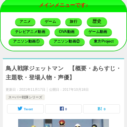
メインメニューです♪
歴史
アニメ
ゲーム
旅行
テレビアニメ動画
OVA動画
ゲーム動画
アニソン動画①
アニソン動画②
東方Project
鳥人戦隊ジェットマン 【概要・あらすじ・
主題歌・登場人物・声優】
更新日：
2021年11月17日
公開日：
2017年10月18日
スーパー戦隊シリーズ
Tweet
0
0