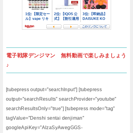
電子戦隊デンジマン 無料動画で楽しみましょう
♪
[tubepress output=”searchInput”] [tubepress
output=”searchResults” searchProvider=”youtube”
searchResultsOnly=”true”] [tubepress mode=”tag”
tagValue=”Denshi sentai denjiman”
googleApiKey=”AIzaSyAwegGGS-