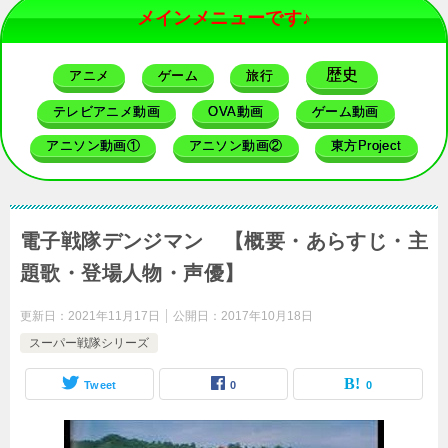
メインメニューです♪
歴史
アニメ
ゲーム
旅行
テレビアニメ動画
OVA動画
ゲーム動画
アニソン動画①
アニソン動画②
東方Project
電子戦隊デンジマン 【概要・あらすじ・主
題歌・登場人物・声優】
更新日：
2021年11月17日
公開日：
2017年10月18日
スーパー戦隊シリーズ
Tweet
0
0