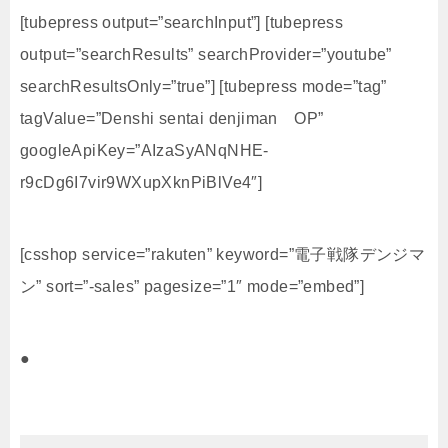
[tubepress output=”searchInput”] [tubepress
output=”searchResults” searchProvider=”youtube”
searchResultsOnly=”true”] [tubepress mode=”tag”
tagValue=”Denshi sentai denjiman OP”
googleApiKey=”AIzaSyANqNHE-
r9cDg6I7vir9WXupXknPiBlVe4″]
[csshop service=”rakuten” keyword=”電子戦隊デンジマ
ン” sort=”-sales” pagesize=”1″ mode=”embed”]
●