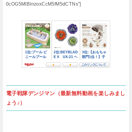
0cOG5MlBInzoxCcM5fM5dCTNs”]
電子戦隊デンジマン（最新無料動画を楽しみまし
ょう♪）