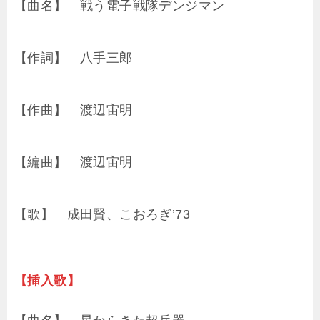
【曲名】 戦う電子戦隊デンジマン
【作詞】 八手三郎
【作曲】 渡辺宙明
【編曲】 渡辺宙明
【歌】 成田賢、こおろぎ’73
【挿入歌】