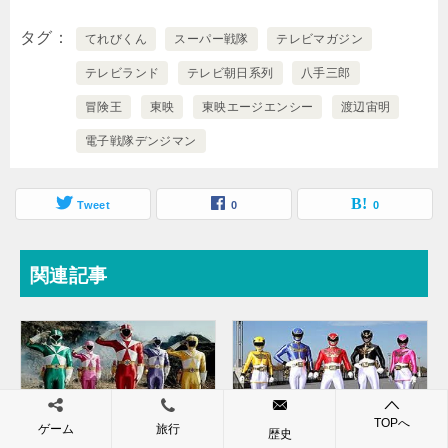
タグ
てれびくん
スーパー戦隊
テレビマガジン
テレビランド
テレビ朝日系列
八手三郎
冒険王
東映
東映エージエンシー
渡辺宙明
電子戦隊デンジマン
Tweet
0
0
関連記事
TOPへ
ゲーム
旅行
歴史
救急戦隊ゴーゴーファイブ
天装戦隊ゴセイジャー 【概