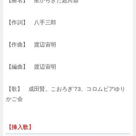
【曲名】 星からきた超兵器
【作詞】 八手三郎
【作曲】 渡辺宙明
【編曲】 渡辺宙明
【歌】 成田賢、こおろぎ’73、コロムビアゆり
かご会
【挿入歌】