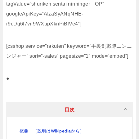
tagValue=”shuriken sentai ninninger OP”
googleApiKey=”AIzaSyANqNHE-
r9cDg6I7vir9WXupXknPiBlVe4″]
[csshop service=”rakuten” keyword=”手裏剣戦隊ニンニ
ンジャー” sort=”-sales” pagesize=”1″ mode=”embed”]
●
目次
概要 （説明はWikipediaから）