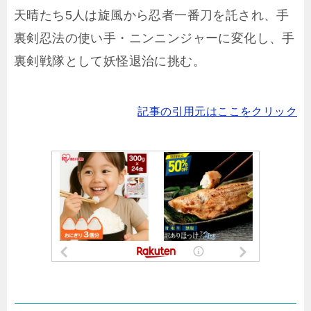
天晴たち5人は旋風から忍者一番刀を託され、手
裏剣忍法の使い手・ニンニンジャーに変化し、手
裏剣戦隊として妖怪退治に挑む。
記事の引用元はここをクリック