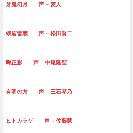
牙鬼幻月 声 – 麦人
蛾眉雷蔵 声 – 松田賢二
晦正影 声 – 中尾隆聖
有明の方 声 – 三石琴乃
ヒトカラゲ 声 – 佐藤慧