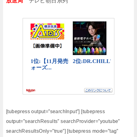
放送局
テレビ朝日系列
[tubepress output=”searchInput”] [tubepress
output=”searchResults” searchProvider=”youtube”
searchResultsOnly=”true”] [tubepress mode=”tag”