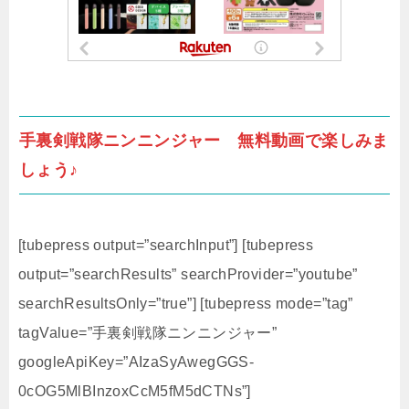
手裏剣戦隊ニンニンジャー 無料動画で楽しみま
しょう♪
[tubepress output=”searchInput”] [tubepress
output=”searchResults” searchProvider=”youtube”
searchResultsOnly=”true”] [tubepress mode=”tag”
tagValue=”手裏剣戦隊ニンニンジャー”
googleApiKey=”AIzaSyAwegGGS-
0cOG5MlBInzoxCcM5fM5dCTNs”]