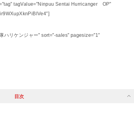
e=”tag” tagValue=”Ninpuu Sentai Hurricanger OP”
ir9WXupXknPiBlVe4″]
風戦隊ハリケンジャー” sort=”-sales” pagesize=”1″
目次