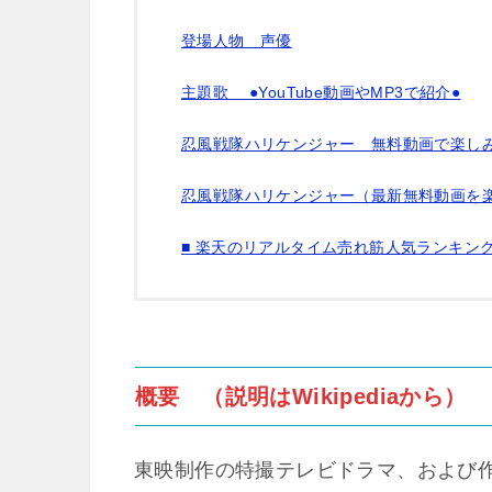
登場人物 声優
主題歌 ●YouTube動画やMP3で紹介●
忍風戦隊ハリケンジャー 無料動画で楽しみ
忍風戦隊ハリケンジャー（最新無料動画を
■ 楽天のリアルタイム売れ筋人気ランキン
概要 （説明はWikipediaから）
東映制作の特撮テレビドラマ、および