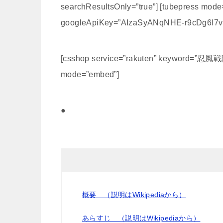
searchResultsOnly=”true”] [tubepress mod
googleApiKey=”AIzaSyANqNHE-r9cDg6I7v
[csshop service=”rakuten” keyword=”忍
mode=”embed”]
●
概要 （説明はWikipediaから）
あらすじ （説明はWikipediaから）