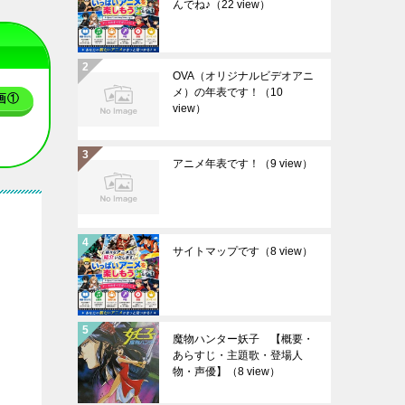
んでね♪
（22 view）
OVA（オリジナルビデオアニ
メ）の年表です！
（10
画①
view）
アニメ年表です！
（9 view）
サイトマップです
（8 view）
魔物ハンター妖子 【概要・
あらすじ・主題歌・登場人
物・声優】
（8 view）