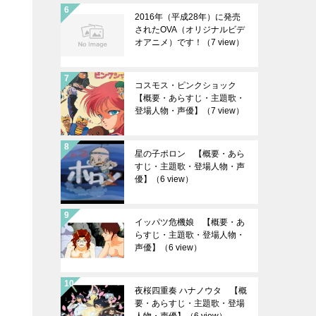
2016年（平成28年）に発売
されたOVA（オリジナルビデ
オアニメ）です！
（7 view）
コスモス・ピンクショック
【概要・あらすじ・主題歌・
登場人物・声優】
（7 view）
星の子ポロン 【概要・あら
すじ・主題歌・登場人物・声
優】
（6 view）
イッパツ危機娘 【概要・あ
らすじ・主題歌・登場人物・
声優】
（6 view）
夜桜四重奏 ハナノウタ 【概
要・あらすじ・主題歌・登場
人物・声優】
（6 view）