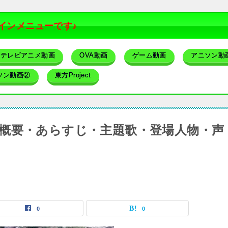
インメニューです♪
テレビアニメ動画
OVA動画
ゲーム動画
アニソン動
ソン動画②
東方Project
概要・あらすじ・主題歌・登場人物・声
0
0