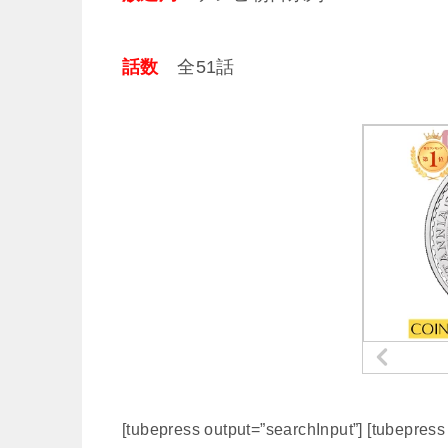
話数
全51話
[tubepress output=”searchInput”] [tubepres