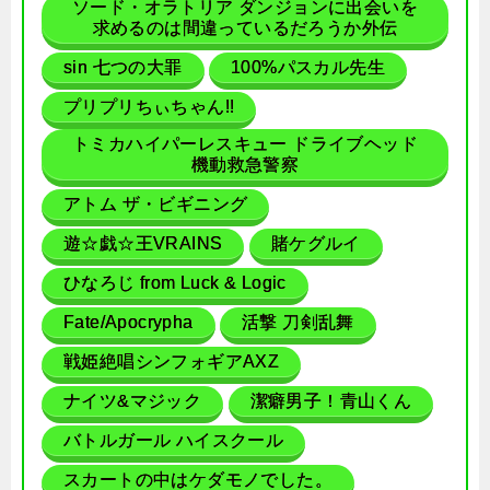
ソード・オラトリア ダンジョンに出会いを
求めるのは間違っているだろうか外伝
sin 七つの大罪
100%パスカル先生
プリプリちぃちゃん!!
トミカハイパーレスキュー ドライブヘッド
機動救急警察
アトム ザ・ビギニング
遊☆戯☆王VRAINS
賭ケグルイ
ひなろじ from Luck & Logic
Fate/Apocrypha
活撃 刀剣乱舞
戦姫絶唱シンフォギアAXZ
ナイツ&マジック
潔癖男子！青山くん
バトルガール ハイスクール
スカートの中はケダモノでした。