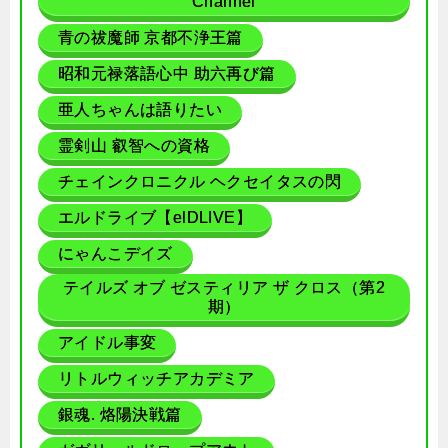
Channel
青の祓魔師 京都不浄王篇
昭和元禄落語心中 助六再び篇
亜人ちゃんは語りたい
霊剣山 叡智への資格
チェインクロニクル ヘクセイタスの閃
エルドライブ【elDLIVE】
にゃんこデイズ
テイルズ オブ ゼスティリア ザ クロス（第2
期）
アイドル事変
リトルウィッチアカデミア
銀魂. 烙陽決戦篇