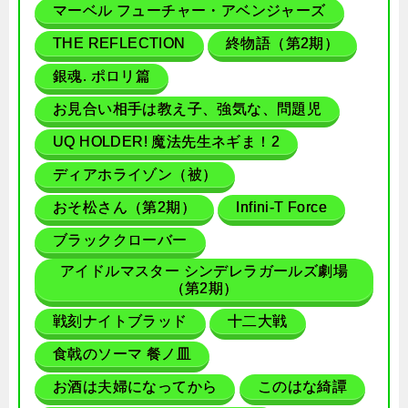
マーベル フューチャー・アベンジャーズ
THE REFLECTION
終物語（第2期）
銀魂. ポロリ篇
お見合い相手は教え子、強気な、問題児
UQ HOLDER! 魔法先生ネギま！2
ディアホライゾン（被）
おそ松さん（第2期）
Infini-T Force
ブラッククローバー
アイドルマスター シンデレラガールズ劇場
（第2期）
戦刻ナイトブラッド
十二大戦
食戟のソーマ 餐ノ皿
お酒は夫婦になってから
このはな綺譚