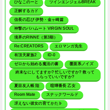
ひなこのーと
ツインエンジェルBREAK
正解するカド
信長の忍び 伊勢・金ヶ崎篇
神撃のバハムート VIRGIN SOUL
境界のRINNE（第3期）
Re:CREATORS
エロマンガ先生
有頂天家族2
ID-0
ゼロから始める魔法の書
覆面系ノイズ
終末なにしてますか? 忙しいですか? 救って
もらっていいですか?
夏目友人帳 陸
喧嘩番長 乙女
Room Mate
スナックワールド
冴えない彼女の育てかた♭