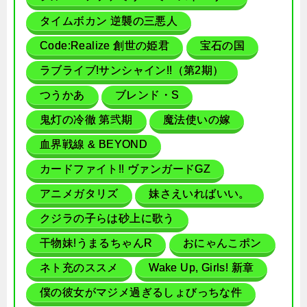
タイムボカン 逆襲の三悪人
Code:Realize 創世の姫君
宝石の国
ラブライブ!サンシャイン!!（第2期）
つうかあ
ブレンド・S
鬼灯の冷徹 第弐期
魔法使いの嫁
血界戦線 & BEYOND
カードファイト!! ヴァンガードGZ
アニメガタリズ
妹さえいればいい。
クジラの子らは砂上に歌う
干物妹!うまるちゃんR
おにゃんこポン
ネト充のススメ
Wake Up, Girls! 新章
僕の彼女がマジメ過ぎるしょびっちな件