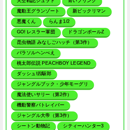
天空戦記シュラト
青いブリンク
魔動王グランゾート
新ビックリマン
悪魔くん
らんま1/2
GO! レスラー軍団
ドラゴンボールZ
昆虫物語 みなしごハッチ（第3作）
パラソルヘンべえ
桃太郎伝説 PEACHBOY LEGEND
ダッシュ!四駆郎
ジャングルブック・少年モーグリ
魔法使いサリー（第2作）
機動警察パトレイバー
ジャングル大帝（第3作）
シートン動物記
シティーハンター3