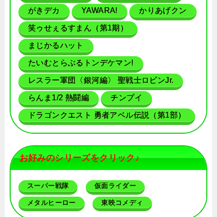
がきデカ
YAWARA!
かりあげクン
笑ゥせぇるすまん（第1期）
まじかるハット
たいむとらぶるトンデケマン!
レスラー軍団〈銀河編〉 聖戦士ロビンJr.
らんま1/2 熱闘編
チンプイ
ドラゴンクエスト 勇者アベル伝説（第1部）
お好みのシリーズをクリック♪
スーパー戦隊
仮面ライダー
メタルヒーロー
東映コメディ